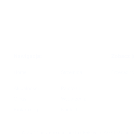
Nawigacja:
Zobacz j
Home
Strzelnica
Przekaż 1
Aktualności
Paintball
O nas
Wydarzenia
Kickboxing
Kontakt
© 2022 by Centrum sportu i Rekreacji AGATSU, agat