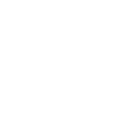
eszcze:
% Podatku
su.pl