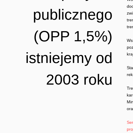
do
publicznego
zw
tre
tre
(OPP 1,5%)
Wsp
poz
istniejemy od
kra
Sta
2003 roku
rek
Tre
kar
Min
ora
Se
pro