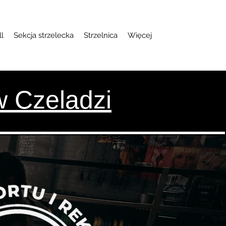
ll
Sekcja strzelecka
Strzelnica
Więcej
w Czeladzi