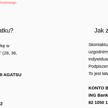
chodowego.
,5% podatku? Jak zostać 
Skontaktuj
ykę w
uzgodnimy
 (28, 36,
indywidua
Podpisze
To jest ła
I AGATSU
KONTO B
ING Bank
82 1050 
12