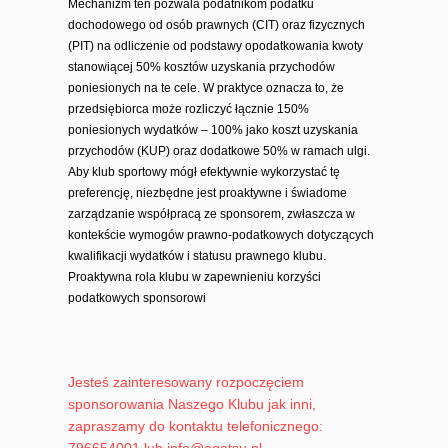
Mechanizm ten pozwala podatnikom podatku
dochodowego od osób prawnych (CIT) oraz fizycznych
(PIT) na odliczenie od podstawy opodatkowania kwoty
stanowiącej 50% kosztów uzyskania przychodów
poniesionych na te cele. W praktyce oznacza to, że
przedsiębiorca może rozliczyć łącznie 150%
poniesionych wydatków – 100% jako koszt uzyskania
przychodów (KUP) oraz dodatkowe 50% w ramach ulgi.
Aby klub sportowy mógł efektywnie wykorzystać tę
preferencję, niezbędne jest proaktywne i świadome
zarządzanie współpracą ze sponsorem, zwłaszcza w
kontekście wymogów prawno-podatkowych dotyczących
kwalifikacji wydatków i statusu prawnego klubu.
Proaktywna rola klubu w zapewnieniu korzyści
podatkowych sponsorowi
Jesteś zainteresowany rozpoczęciem
sponsorowania Naszego Klubu jak inni,
zapraszamy do kontaktu telefonicznego: