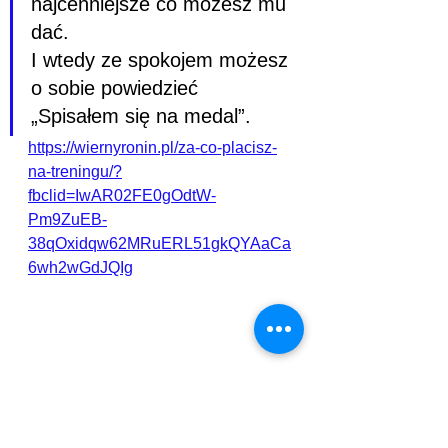
najcenniejsze co możesz mu 
dać.
I wtedy ze spokojem możesz 
o sobie powiedzieć 
„Spisałem się na medal”.
https://wiernyronin.pl/za-co-placisz-
na-treningu/?
fbclid=IwAR02FE0gOdtW-
Pm9ZuEB-
38qOxidqw62MRuERL51gkQYAaCa
6wh2wGdJQIg