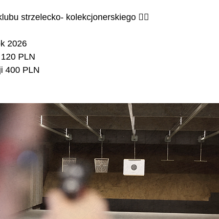
ubu strzelecko- kolekcjonerskiego ❤️‍🔥
k 2026 
w 120 PLN
ji 400 PLN 